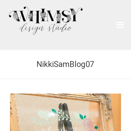
Wh
Pai
NikkiSamBlog07