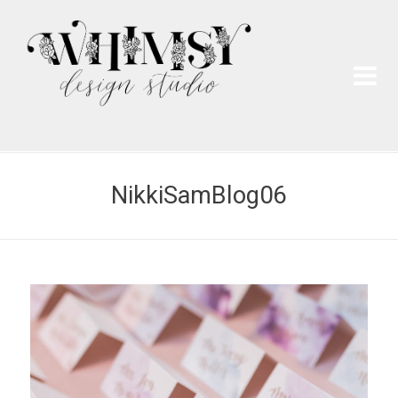
Wh
Pai
NikkiSamBlog06