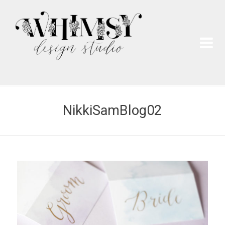
Wh
Pai
NikkiSamBlog02