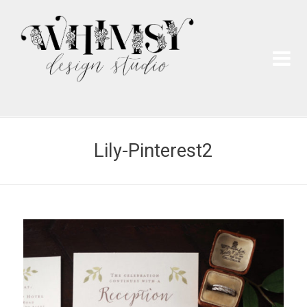
Wh
Pai
Lily-Pinterest2